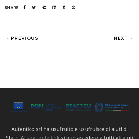
SHARE
PREVIOUS
NEXT
Autentico srl ha usufruito e usufruisce di aiuti di
Stato. Al
seguente link
si può accedere a tutti gli aiuti