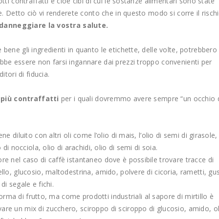
ti contraffatti e cioè cibi di cui le sostanze alimentari sono state
e.
Detto ciò vi renderete conto che in questo modo si corre il risch
danneggiare la vostra salute.
ene gli ingredienti in quanto le etichette, delle volte, potrebbero
be essere non farsi ingannare dai prezzi troppo convenienti per
tori di fiducia.
 più contraffatti
per i quali dovremmo avere sempre “un occhio 
e diluito con altri oli come l’olio di mais, l’olio di semi di girasole,
 di nocciola, olio di arachidi, olio di semi di soia.
re nel caso di caffè istantaneo dove è possibile trovare tracce di
ello, glucosio, maltodestrina, amido, polvere di cicoria, rametti, gus
di segale e fichi.
 forma di frutto, ma come prodotti industriali al sapore di mirtillo è
are un mix di zucchero, sciroppo di sciroppo di glucosio, amido, ol