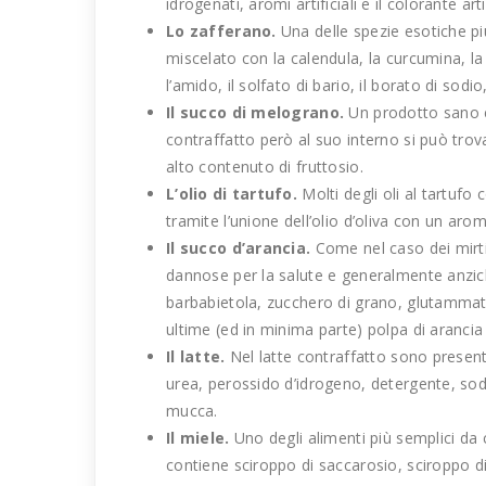
idrogenati, aromi artificiali e il colorante art
Lo zafferano.
Una delle spezie esotiche pi
miscelato con la calendula, la curcumina, la p
l’amido, il solfato di bario, il borato di sodio
Il succo di melograno.
Un prodotto sano e 
contraffatto però al suo interno si può tro
alto contenuto di fruttosio.
L’olio di tartufo.
Molti degli oli al tartuf
tramite l’unione dell’olio d’oliva con un arom
Il succo d’arancia.
Come nel caso dei mirtil
dannose per la salute e generalmente anziché
barbabietola, zucchero di grano, glutammat
ultime (ed in minima parte) polpa di aranci
Il latte.
Nel latte contraffatto sono presenti
urea, perossido d’idrogeno, detergente, sod
mucca.
Il miele.
Uno degli alimenti più semplici da 
contiene sciroppo di saccarosio, sciroppo di g