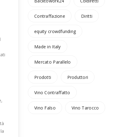
Backtowork24
Coldiretti
Contraffazione
Diritti
equity crowdfunding
d
Made in Italy
ati
Mercato Parallelo
Prodotti
Produttori
Vino Contraffatto
e,
Vino Falso
Vino Tarocco
ità
ola