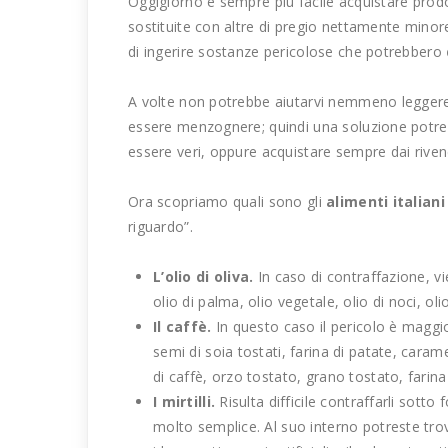
Oggigiorno è sempre più facile acquistare prodot
sostituite con altre di pregio nettamente minor
di ingerire sostanze pericolose che potrebbero
A volte non potrebbe aiutarvi nemmeno leggere b
essere menzognere; quindi una soluzione potreb
essere veri, oppure acquistare sempre dai rivendi
Ora scopriamo quali sono gli
alimenti italiani
riguardo”.
L’olio di oliva.
In caso di contraffazione, vien
olio di palma, olio vegetale, olio di noci, olio
Il caffè.
In questo caso il pericolo è maggio
semi di soia tostati, farina di patate, caram
di caffè, orzo tostato, grano tostato, farina 
I mirtilli.
Risulta difficile contraffarli sotto
molto semplice. Al suo interno potreste trov