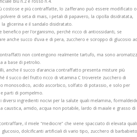
ificiale blu n.2 e rosso n.4.
ù costose e più contraffatte, lo zafferano può essere modificato o
olvere di seta di mais, i petali di papavero, la cipolla disidratata,
, la glicerina e il sandalo disidratato.
benefico per l’organismo, perché ricco di antiossidanti, se
vare anche succo d’uva e di pera, zucchero e sciroppo di glucosio a
o contraffatti non contengono realmente tartufo, ma sono aromatizz
a a base di petrolio.
li, anche il succo d’arancia contraffatto presenta misture più
 il succo del frutto ricco di vitamina C troverete zucchero di
o monosodico, acido ascorbico, solfato di potassio, e solo per
a e parti di pompelmo.
 diversi ingredienti nocivi per la salute quali melamina, formaldeid
a caustica, amido, acqua non potabile, lardo di maiale e grasso di
contraffare, il miele “mediocre” che viene spacciato di elevata qual
lucosio, dolcificanti artificiali di vario tipo, zucchero di barbabiet