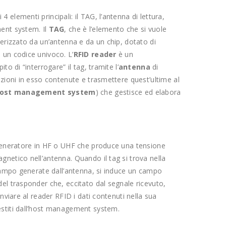
elementi principali: il TAG, l’antenna di lettura,
ent system. Il
TAG
, che è l’elemento che si vuole
terizzato da un’antenna e da un chip, dotato di
 un codice univoco. L’
RFID
reader
è un
to di “interrogare” il tag, tramite l’
antenna
di
azioni in esso contenute e trasmettere quest’ultime al
ost management system
) che gestisce ed elabora
 generatore in HF o UHF che produce una tensione
netico nell’antenna. Quando il tag si trova nella
 campo generate dall’antenna, si induce un campo
el trasponder che, eccitato dal segnale ricevuto,
inviare al reader RFID i dati contenuti nella sua
estiti dall’host management system.