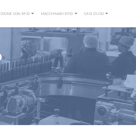
UZIONE CON RFID
MACCHINARI RFID
CASI D’USO
D