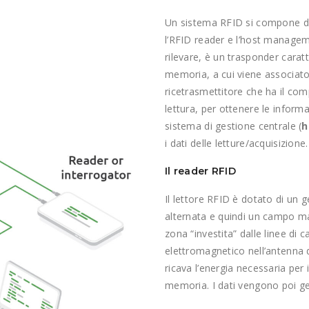
Un sistema RFID si compone di 4 
l’RFID reader e l’host managem
rilevare, è un trasponder carat
memoria, a cui viene associato
ricetrasmettitore che ha il compi
lettura, per ottenere le inform
sistema di gestione centrale (
h
i dati delle letture/acquisizione.
Il reader RFID
Il lettore RFID è dotato di un
alternata e quindi un campo mag
zona “investita” dalle linee di
elettromagnetico nell’antenna d
ricava l’energia necessaria per 
memoria. I dati vengono poi g