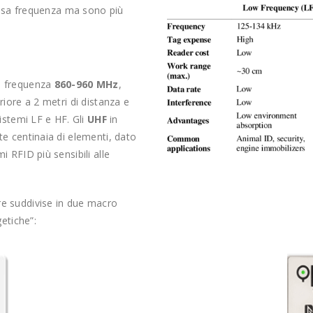
bassa frequenza ma sono più
a frequenza
860-960 MHz
,
riore a 2 metri di distanza e
sistemi LF e HF. Gli
UHF
in
te centinaia di elementi, dato
 RFID più sensibili alle
re suddivise in due macro
getiche”: