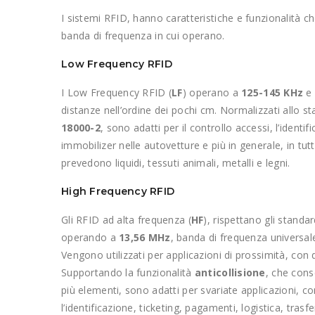
I sistemi RFID, hanno caratteristiche e funzionalità 
banda di frequenza in cui operano.
Low Frequency RFID
I Low Frequency RFID (
LF
) operano a
125-145 KHz
e 
distanze nell’ordine dei pochi cm. Normalizzati allo s
18000-2
, sono adatti per il controllo accessi, l’identi
immobilizer nelle autovetture e più in generale, in tut
prevedono liquidi, tessuti animali, metalli e legni.
High Frequency RFID
Gli RFID ad alta frequenza (
HF
), rispettano gli standa
operando a
13,56 MHz
, banda di frequenza universal
Vengono utilizzati per applicazioni di prossimità, con d
Supportando la funzionalità
anticollisione
, che cons
più elementi, sono adatti per svariate applicazioni, co
l’identificazione, ticketing, pagamenti, logistica, trasf